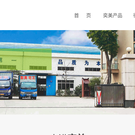
首 页
奕美产品