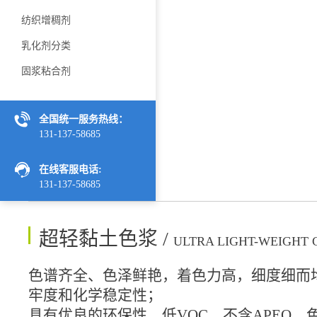
纺织增稠剂
乳化剂分类
固浆粘合剂
全国统一服务热线：
131-137-58685
在线客服电话:
131-137-58685
超轻黏土色浆 /
ULTRA LIGHT-WEIGHT 
色谱齐全、色泽鲜艳，着色力高，细度细而
牢度和化学稳定性；
具有优良的环保性，低VOC，不含APEO，